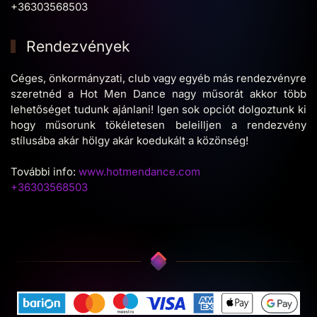
+36303568503
Rendezvények
Céges, önkormányzati, club vagy egyéb más rendezvényre
szeretnéd a Hot Men Dance nagy műsorát akkor több
lehetőséget tudunk ajánlani! Igen sok opciót dolgoztunk ki
hogy műsorunk tökéletesen beleilljen a rendezvény
stílusába akár hölgy akár koedukált a közönség!
További info:
www.hotmendance.com
+36303568503