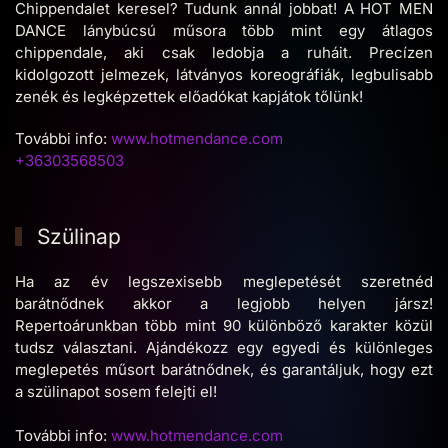
Chippendalet keresel? Tudunk annál jobbat! A HOT MEN
DANCE lánybúcsú műsora több mint egy átlagos
chippendale, aki csak ledobja a ruháit. Precízen
kidolgozott jelmezek, látványos koreográfiák, legbulisabb
zenék és legképzettek előadókat kapjátok tőlünk!
További info:
www.hotmendance.com
+36303568503
Szülinap
Ha az év legszexisebb meglepetését szeretnéd
barátnődnek akkor a legjobb helyen jársz!
Repertoárunkban több mint 90 különböző karakter közül
tudsz választani. Ajándékozz egy egyedi és különleges
meglepetés műsort barátnődnek, és garantáljuk, hogy ezt
a szülinapot sosem felejti el!
További info:
www.hotmendance.com