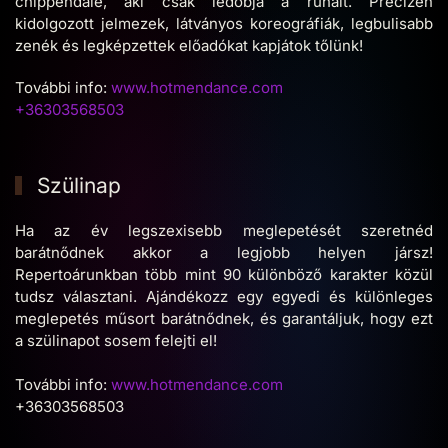
chippendale, aki csak ledobja a ruháit. Precízen
kidolgozott jelmezek, látványos koreográfiák, legbulisabb
zenék és legképzettek előadókat kapjátok tőlünk!
További info:
www.hotmendance.com
+36303568503
Szülinap
Ha az év legszexisebb meglepetését szeretnéd
barátnődnek akkor a legjobb helyen jársz!
Repertoárunkban több mint 90 különböző karakter közül
tudsz választani. Ajándékozz egy egyedi és különleges
meglepetés műsort barátnődnek, és garantáljuk, hogy ezt
a szülinapot sosem felejti el!
További info:
www.hotmendance.com
+36303568503