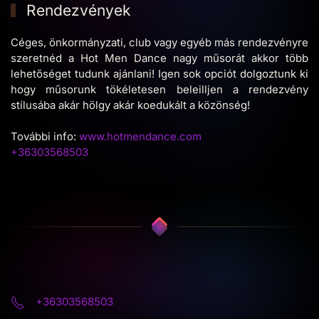
Rendezvények
Céges, önkormányzati, club vagy egyéb más rendezvényre
szeretnéd a Hot Men Dance nagy műsorát akkor több
lehetőséget tudunk ajánlani! Igen sok opciót dolgoztunk ki
hogy műsorunk tökéletesen beleilljen a rendezvény
stílusába akár hölgy akár koedukált a közönség!
További info:
www.hotmendance.com
+36303568503
+36303568503